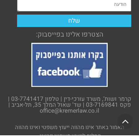
שלח
הצטרפו אלינו בפייסבוק:
קרמר ושות’, משרד עורכי-דין | טלפון 03-7741417 |
פקס 03-7169841 | שד’ שאול המלך 35, תל-אביב |
office@kremerlaw.co.il
גלילה
האמור באתר אינו מהווה ייעוץ משפטי ואינו מהווה
לראש
תחליף לייעוץ משפטי פרטני.