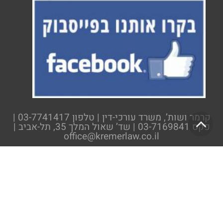
גלילה
קרמר ושות’, משרד עורכי-דין | טלפון 03-7741417 |
פקס 03-7169841 | שד’ שאול המלך 35, תל-אביב |
לראש
office@kremerlaw.co.il
העמוד
האמור באתר אינו מהווה ייעוץ משפטי ואינו מהווה
תחליף לייעוץ משפטי פרטני.
כל הזכויות שמורות לבעלי האתר. חלק מן התמונות
המופיעות באתר צולמו על ידי ניצן הפנר