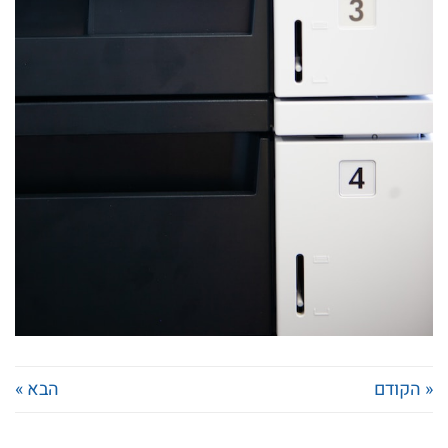
« הקודם
הבא »