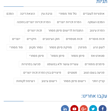
תגיות
אופציות לעובדים
גזל סוד מסחרי
גניבת עין
הוצאת דיבה
הסכם
הסכם העסקה
הפרת זכויות יוצרים
הפרת זכויות יוצרים בתוכנה
הפרת עיצוב
התנגדות לרישום סימן מסחר
זכות יוצרים
זכות מוסרית
זכות מטפחים
חוק העיצובים
חיקויים
יוצרים
לשון הרע
מוניטין
מחיקת סימן מסחר
נסחר מקוון
סוד מסחרי
סטארט-אפ
סימן מסחר
סימן מסחר'
סימן מסחרי
סימנים מתחרים
עשיית עושר ולא במשפט
פגיעה בפרטיות
פגיעה בשם הטוב
פטנטים
פיצויים בגין הפרת זכות יוצרים
קניין רוחני
רישום סימן מסחר
רישום עיצוב
רשימת לקוחות
עקבו אחרינו: