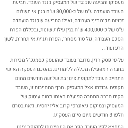
מעסיקו ותביעה שכנגד של המעסיק כנגד העובד. תביעת
העובד הועמדה ע"ס של כ-80,000 ש"ח בגין אי תשלום
זכויות מכוח דיני העבודה, ואילו התביעה שכנגד הועמדה
ע"ס של כ-400,000 ש"ח בגין עילות שונות, ובכללם הפרת
הסכם העבודה, גזל סוד מסחרי, הפרת תניית אי תחרות, לשון
הרע ועוד. .
על-פי פסק הדין, מדובר בעובד שהועסק כסמנכ"ל מכירות
בחברה המפעילה מכללה ללימודים. בהסכם העסקה האישי
התחייב העובד לתקופת צינון בת שלושה חודשים מתום
תקופת עבודתו אצל המעסיק. חרף התחייבות זו, העובד
הקים חברה מתחרה הפועלת באותו תחום עיסוק של
המעסיק ובמיקום גיאוגרפי קרוב אליו יחסית, וזאת בטרם
חלפו 3 חודשים מיום סיום העסקתו.
הממצא לפיו העובד הפר את התחייבותו לתקופת צינון