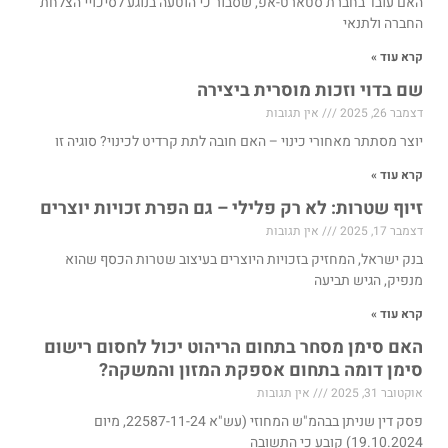
האם עובד בחברת סטארט-אפ, שסבור כי הוטעה בנוגע לסיכויי הצלחת
החברה ולתנאי
קרא עוד »
שם בדוי וזכות מוסרית ביצירה
דצמבר 26, 2025
אין תגובות
יוצר מסתתר מאחורי כינוי – האם חובה לתת קרדיט לכינוי? סוגיה זו
קרא עוד »
זיוף שטרות: לא רק פלילי – גם הפרת זכויות יוצרים
דצמבר 17, 2025
אין תגובות
בנק ישראל, המחזיק בזכויות היוצרים בעיצוב שטרות הכסף שהוא
מנפיק, הגיש תביעה
קרא עוד »
האם סימן מסחר בתחום הריהוט יכול לחסום רישום
סימן דומה בתחום אספקת המזון והמשקה?
אוקטובר 31, 2025
אין תגובות
פסק דין שניתן בבהמ"ש המחוזי (עש"א 22587-11-24, מיום
19.10.2024) קובע כי התשובה