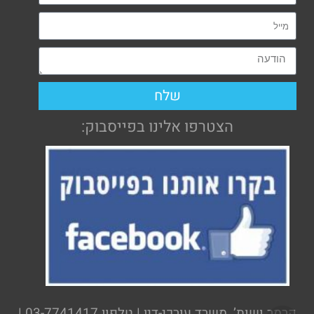
שלח
הצטרפו אלינו בפייסבוק:
קרמר ושות’, משרד עורכי-דין | טלפון 03-7741417 |