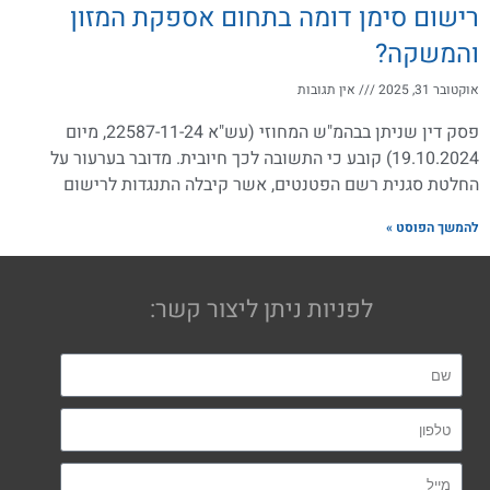
רישום סימן דומה בתחום אספקת המזון
והמשקה?
אוקטובר 31, 2025
אין תגובות
פסק דין שניתן בבהמ"ש המחוזי (עש"א 22587-11-24, מיום
19.10.2024) קובע כי התשובה לכך חיובית. מדובר בערעור על
החלטת סגנית רשם הפטנטים, אשר קיבלה התנגדות לרישום
להמשך הפוסט »
לפניות ניתן ליצור קשר: