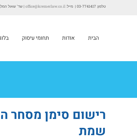
טלפון: 03-7741417 | מייל:
office@kremerlaw.co.il
| שד' שאול המלך 35, תל-אב
הבית
אודות
תחומי עיסוק
בלוג
רישום סימן מסחר ה
שמת