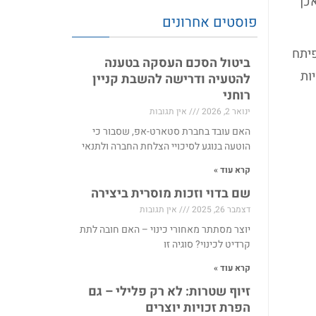
פשר למבקשת ולגורמים אחרים לרכוש מוניטין בשם FREUD. ואכן
פוסטים אחרונים
פיתח
ביטול הסכם העסקה בטענה
ות
להטעיה ודרישה להשבת קניין
רוחני
ינואר 2, 2026
אין תגובות
האם עובד בחברת סטארט-אפ, שסבור כי
הוטעה בנוגע לסיכויי הצלחת החברה ולתנאי
קרא עוד »
שם בדוי וזכות מוסרית ביצירה
דצמבר 26, 2025
אין תגובות
יוצר מסתתר מאחורי כינוי – האם חובה לתת
קרדיט לכינוי? סוגיה זו
קרא עוד »
זיוף שטרות: לא רק פלילי – גם
הפרת זכויות יוצרים