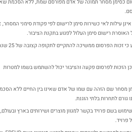
ם כסימן מסחר תמונה של אדם מפורסם שמת, ללא הסכמת שאר
ם.
אינן עילות לאי כשירות סימן לרישום לפי פקודת סימני המסחר, 
האוסרת רישום סימן העלול לפגוע בתקנת הציבור.
בהסתמך על פס"ד דאלי [ת.א 11740-03-13] נקבע כי זכות הפרסום ממשיכה להתקיים לתקו
ד מת בשנת 1939, לפני כ-85 שנים. לכן הזכות לפרסום פקעה והציבור יכול להשתמש בשמו למטרות
מן מסחר שם הזהה עם שמו של אדם שאינו בין החיים ללא הסכמ
ו גורם לתחרות בלתי הוגנת.
וש בשם פרויד בקשר למגוון מוצרים ושירותים בארץ ובעולם,
פרויד.