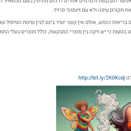
חלף פרק זמן ארוך מאז מותו של פרויד באופן המא
 מקורם עימה ולא עם זיגמונד פרויד.
בריאות הנפש, אולם אין קשר ישיר בינם לבין שיטת הטיפול ש
וב בטעות כי יש זיקה בין מוצרי המבקשת, כולל מוצרים בעלי התווי
נו
http://bit.ly/2K0Kcdj