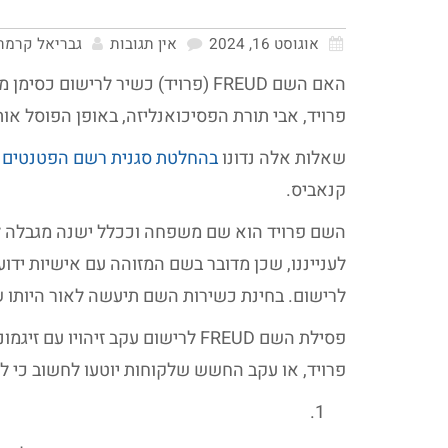
אוגוסט 16, 2024
אין תגובות
גבריאל קרמר
האם השם FREUD (פרויד) כשיר לריש
פרויד, אבי תורת הפסיכואנליזה, באופן הפוסל אות
שאלות אלה נדונו
בהחלטת סגנית רשם הפטנטים (10/07/2024
קנאביס.
השם פרויד הוא שם משפחה וככלל ישנה מגבלה ל
לענייננו, שכן מדובר בשם המזוהה עם אישיות יד
לרישום. בחינת כשירות השם תיעשה לאור היותו
פסילת השם FREUD לרישום עקב זיהו
פרויד, או עקב החשש שלקוחות יוטעו לחשוב כי ל