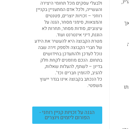
יו,
ולבעלי עסקים מכל תחומי היצירה
והעשייה, ולכל אדם המתעניין בקניין
רוחני – זכויות יוצרים, פטנטים
והמצאות, סימני מסחר, הגנה על
אך
עיצובים, סודות מסחר, תחרות לא
הוגנת, דיני אינטרנט ועוד.
מטרת הקבוצה היא להעשיר את הידע
פה קצובה של 25 שנה
של חברי הקבוצה ולספק זירה שבה
נוכל לעדכן ולהתעדכן בחידושים
בתחום. הנכם מוזמנים לקחת חלק
בדיון – לשתף, להעלות שאלות,
להגיב, להזמין חברים וכד'.
כל הנכתב בקבוצה אינו בגדר ייעוץ
משפטי.
תו
הגנה על זכויות קניין רוחני -
הפורום ליזמים ויוצרים