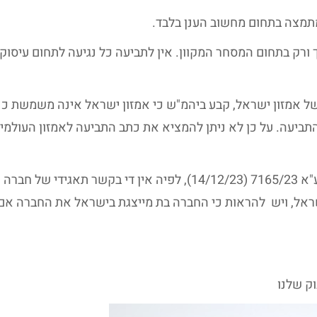
מתמצה בתחום מחשוב הענן בלבד.
רק בתחום המסחר המקוון. אין לתביעה כל נגיעה לתחום עיסוק
 של אמזון ישראל, קבע ביהמ"ש כי אמזון ישראל אינה משמשת כנ
התביעה. על כן לא ניתן להמציא את כתב התביעה לאמזון העולמי
יצוין כי בהחלטה הסתמך ביהמ"ש על הפסיקה ברע"א 7165/23 (14/12/23), לפיה אין די בקשר תאגידי 
ראל, ויש להראות כי החברה בת מייצגת בישראל את החברה אם,
וק שלנו