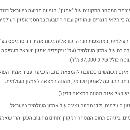
רמת המסחר המקוונת של "אמזון", הגישה תביעה בישראל כנגד
 העולמית (Amazon.com, inc), בטענה כי מלאי מוצרים שהוחזק עבור התובעת במחסני אמזון העולמי
עולמית, באמצעות חברה ישראלית בשם אמזון ווב סרביסס בע"מ
 בת של אמזון העולמית (עפ"י ויקפדיה אמזון ישראל מעסיקה כ
 אינם משמשים ככתובת להמצאת כתב התביעה עבור אמזון העול
 התביעה לאמזון ישראל, מהווה המצאה לאמזון העולמית.
שראל אינה מהווה המצאה כדין ().
ן העולמית, ולכן מהווה נציגה של אמזון העולמית בישראל.
ים, ביניהם תחום המסחר המקוון ותחום מחשוב הענן, הרי שאמזו