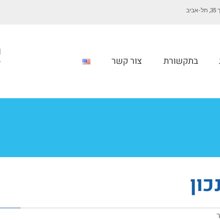
יב
בתקשורת
צור קשר
כון