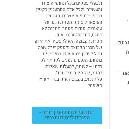
ולבעלי עסקים מכל תחומי היצירה
והעשייה, ולכל אדם המתעניין בקניין
רוחני – זכויות יוצרים, פטנטים
ה
והמצאות, סימני מסחר, הגנה על
עיצובים, סודות מסחר, תחרות לא
הוגנת, דיני אינטרנט ועוד.
מטרת הקבוצה היא להעשיר את הידע
ציגת
של חברי הקבוצה ולספק זירה שבה
ת
נוכל לעדכן ולהתעדכן בחידושים
בתחום. הנכם מוזמנים לקחת חלק
בדיון – לשתף, להעלות שאלות,
של חברה אם –
להגיב, להזמין חברים וכד'.
כל הנכתב בקבוצה אינו בגדר ייעוץ
משפטי.
הגנה על זכויות קניין רוחני -
הפורום ליזמים ויוצרים