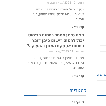
דצמבר 17, 2025
אין תגובות
בנק ישראל, המחזיק בזכויות היוצרים
בעיצוב שטרות הכסף שהוא מנפיק, הגיש
תביעה
קרא עוד »
האם סימן מסחר בתחום הריהוט
יכול לחסום רישום סימן דומה
בתחום אספקת המזון והמשקה?
ר'
אוקטובר 31, 2025
אין תגובות
פסק דין שניתן בבהמ"ש המחוזי (עש"א
22587-11-24, מיום 19.10.2024) קובע כי
התשובה
בא »
קרא עוד »
קטגוריות
פסקי דין